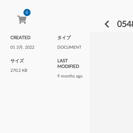
0
05
CREATED
タイプ
01 3月. 2022
DOCUMENT
サイズ
LAST
MODIFIED
270.2 KB
9 months ago