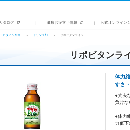
カタログ
健康お役立ち情報
公式オンライン
・ビタミン剤他
ドリンク剤
リポビタンライフ
リポビタンラ
体力
すさ
●丈夫
負けな
●体力
力低下