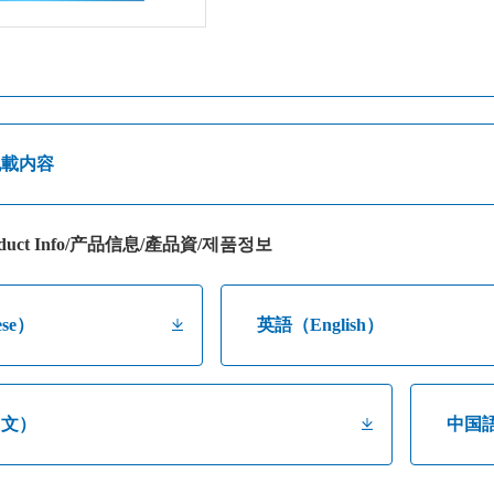
記載内容
uct Info/产品信息/產品資/제품정보
se）
英語（English）
中文）
中国