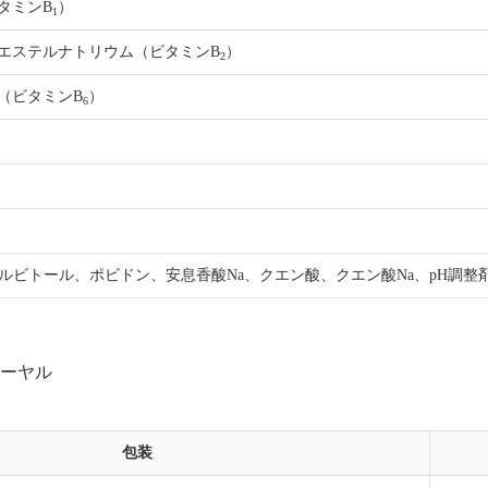
タミンB
）
1
エステルナトリウム（ビタミンB
）
2
（ビタミンB
）
6
ソルビトール、ポビドン、安息香酸Na、クエン酸、クエン酸Na、pH調整
ーヤル
包装