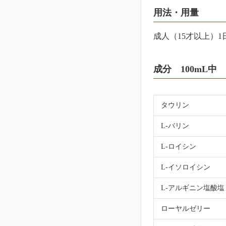
用法・用量
成人（15才以上）1
成分 100mL中
タウリン
L-バリン
L-ロイシン
L-イソロイシン
L-アルギニン塩酸塩
ローヤルゼリー