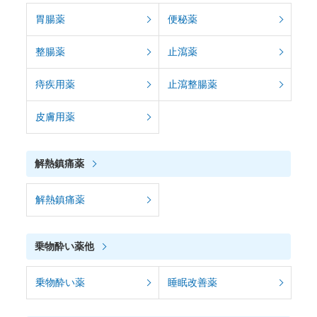
胃腸薬
便秘薬
整腸薬
止瀉薬
痔疾用薬
止瀉整腸薬
皮膚用薬
解熱鎮痛薬
解熱鎮痛薬
乗物酔い薬他
乗物酔い薬
睡眠改善薬