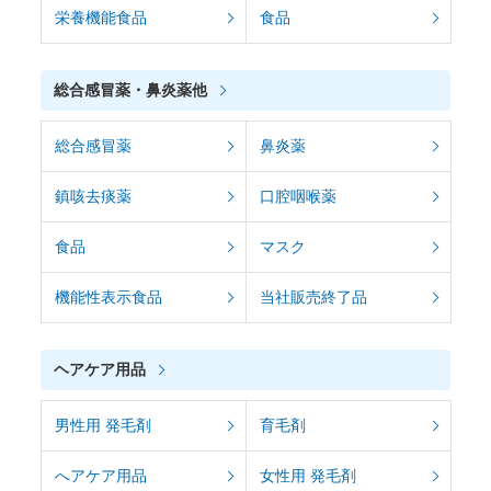
栄養機能食品
食品
総合感冒薬・鼻炎薬他
総合感冒薬
鼻炎薬
鎮咳去痰薬
口腔咽喉薬
食品
マスク
機能性表示食品
当社販売終了品
ヘアケア用品
男性用 発毛剤
育毛剤
へアケア用品
女性用 発毛剤