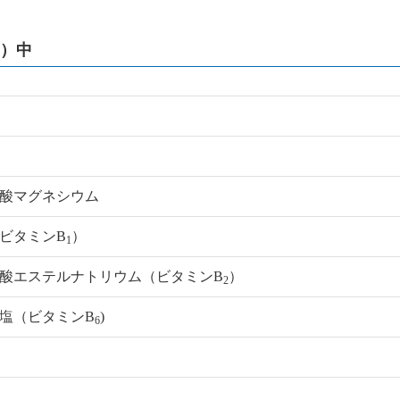
L）中
酸マグネシウム
ビタミンB
）
1
酸エステルナトリウム（ビタミンB
）
2
塩（ビタミンB
)
6