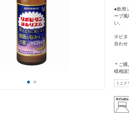
●飲用
ーブ風
い。
※ビタ
合わせ
＊ご購
様相談
ミニド