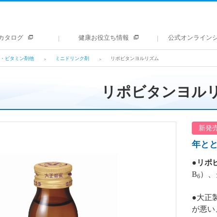
カタログ
健康お役立ち情報
公式オンライン
・ビタミン剤他
ミニドリンク剤
リポビタンヨルリズム
リポビタンヨル
新発
年と
●
リポ
B
）、
6
●大正
が悪い