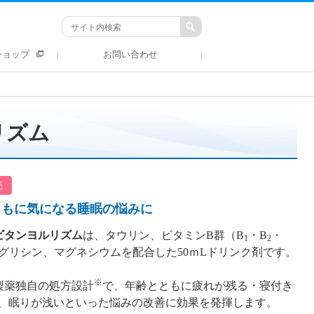
ショップ
お問い合わせ
リズム
売
ともに気になる睡眠の悩みに
ビタンヨルリズム
は、タウリン、ビタミンB群（B
・B
・
1
2
グリシン、マグネシウムを配合した50ｍLドリンク剤です。
※
製薬独自の処方設計
で、年齢とともに疲れが残る・寝付き
、眠りが浅いといった悩みの改善に効果を発揮します。