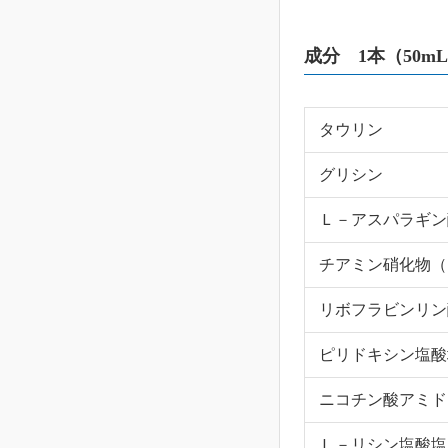
成分 1本（50m
タウリン
グリシン
Ｌ－アスパラギン
チアミン硝化物（
リボフラビンリン
ピリドキシン塩酸
ニコチン酸アミド
Ｌ－リシン塩酸塩