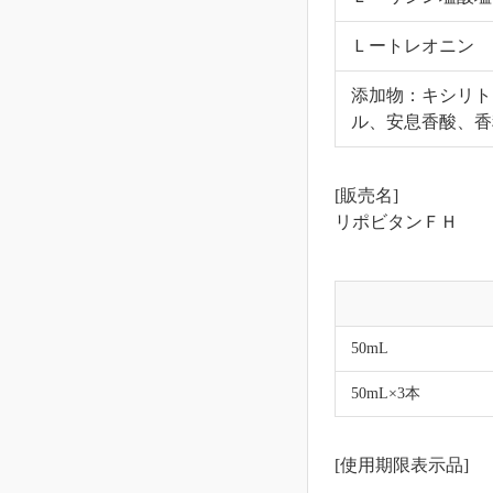
Ｌートレオニン
添加物：キシリト
ル、安息香酸、香
[販売名]
リポビタンＦＨ
50mL
50mL×3本
[使用期限表示品]