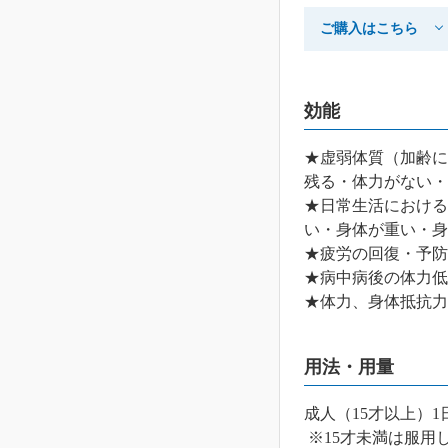
ご購入はこちら
効能
★虚弱体質（加齢に
残る・体力がない・
★日常生活における
い・身体が重い・身
★疲労の回復・予防
★病中病後の体力低
★体力、身体抵抗力
用法・用量
成人（15才以上）1
※15才未満は服用