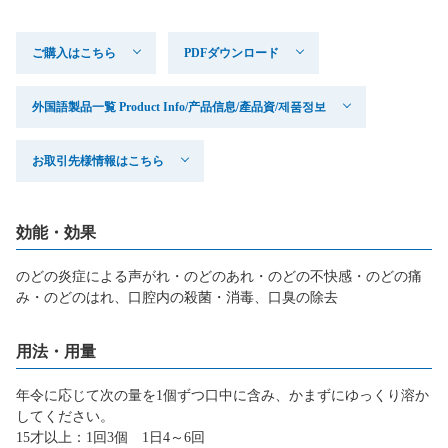
ご購入はこちら
PDFダウンロード
外国語製品一覧 Product Info/产品信息/產品資/제품정보
お取引先様情報はこちら
効能・効果
のどの炎症による声がれ・のどのあれ・のどの不快感・のどの痛
み・のどのはれ、
口腔内の殺菌・消毒、口臭の除去
用法・用量
年令に応じて次の量を1個ずつ口中に含み、かまずにゆっくり溶か
してください。
15才以上：1回3個 1日4～6回