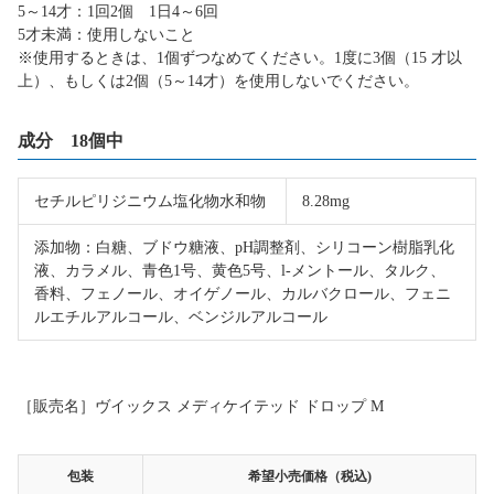
5～14才：1回2個 1日4～6回
5才未満：使用しないこと
※使用するときは、1個ずつなめてください。1度に3個（15 才以
上）、もしくは2個（5～14才）を使用しないでください。
成分 18個中
セチルピリジニウム塩化物水和物
8.28mg
添加物：白糖、ブドウ糖液、pH調整剤、シリコーン樹脂乳化
液、カラメル、青色1号、
黄色5号、l-メントール、タルク、
香料、フェノール、オイゲノール、カルバクロール、フェニ
ルエチルアルコール、ベンジルアルコール
［販売名］ヴイックス メディケイテッド ドロップ M
包装
希望小売価格（税込)