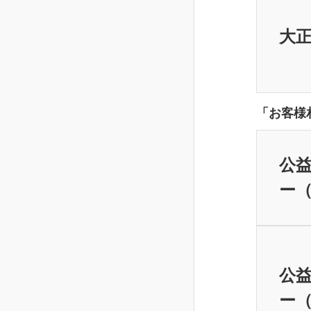
大
「お客様
公益
ー（
公益
ー（