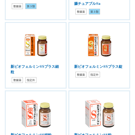
腸チュアブル®a
整腸薬
第３類
整腸薬
第３類
新ビオフェルミン®Sプラス細
新ビオフェルミン®Sプラス錠
粒
整腸薬
指定外
整腸薬
指定外
新ビオフェルミン®S細粒
新ビオフェルミン®S錠