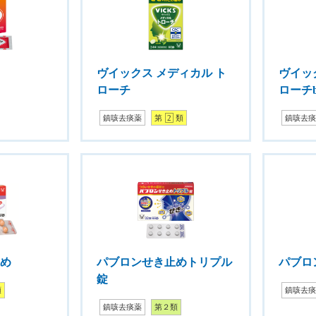
ヴイックス メディカル ト
ヴイッ
ローチ
ローチ
鎮咳去痰薬
第
2
類
鎮咳去
止め
パブロンせき止めトリプル
パブロ
錠
類
鎮咳去
鎮咳去痰薬
第２類