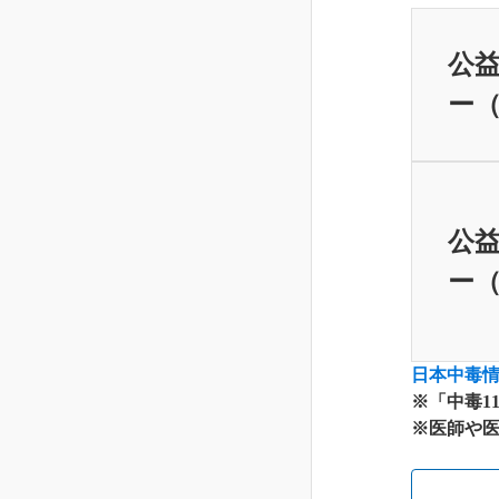
公益
ー（
公益
ー（
日本中毒
※「中毒1
※医師や医