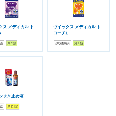
クス メディカル ト
ヴイックス メディカル ト
b
ローチL
痰薬
第２類
鎮咳去痰薬
第２類
ンせき止め液
痰薬
第
2
類