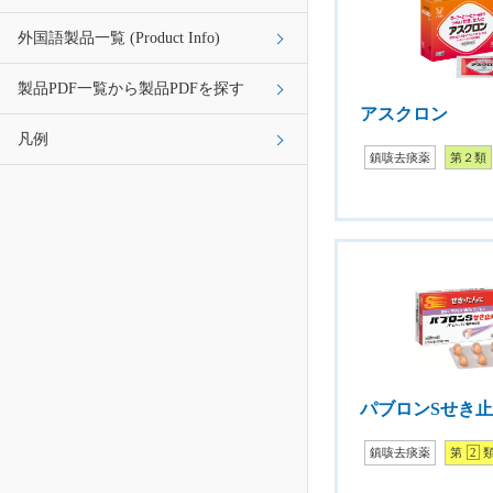
外国語製品一覧 (Product Info)
製品PDF一覧から製品PDFを探す
アスクロン
凡例
鎮咳去痰薬
第２類
パブロンSせき
鎮咳去痰薬
第
2