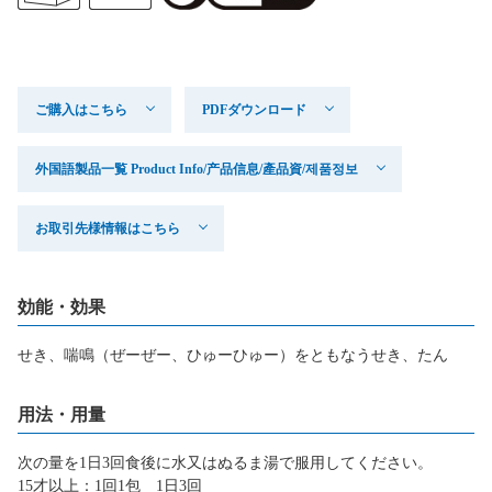
ご購入はこちら
PDFダウンロード
外国語製品一覧 Product Info/产品信息/產品資/제품정보
お取引先様情報はこちら
効能・効果
せき、喘鳴（ぜーぜー、ひゅーひゅー）をともなうせき、たん
用法・用量
次の量を1日3回食後に水又はぬるま湯で服用してください。
15才以上：1回1包 1日3回