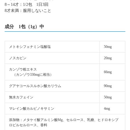
8～14才：1/2包 1日3回
8才未満：服用しないこと
成分 1包（1g）中
メトキシフェナミン塩酸塩
50mg
ノスカピン
20mg
カンゾウ粗エキス
66mg
（カンゾウ330mgに相当）
グアヤコールスルホン酸カリウム
90mg
無水カフェイン
50mg
マレイン酸カルビノキサミン
4mg
添加物：メタケイ酸アルミン酸Mg、セルロース、乳糖、ヒドロキシプ
ロピルセルロース、香料