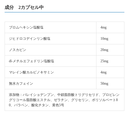
成分 2カプセル中
ブロムヘキシン塩酸塩
4mg
ジヒドロコデインリン酸塩
10mg
ノスカピン
20mg
dl-メチルエフェドリン塩酸塩
25mg
マレイン酸カルビノキサミン
4mg
無水カフェイン
50mg
添加物：バレイショデンプン、中鎖脂肪酸トリグリセリド、プロピレン
グリコール脂肪酸エステル、ゼラチン、グリセリン、ポリソルベート8
0、パラベン、酸化チタン、黄色5号