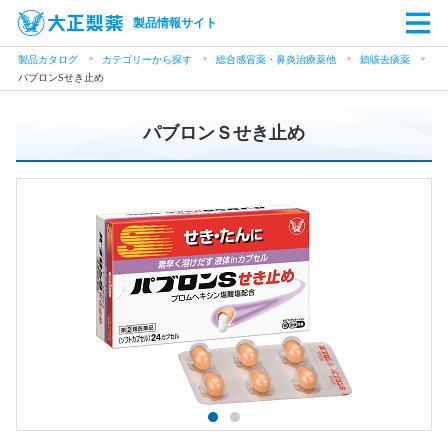
製品情報サイト
製品カタログ
カテゴリーから探す
総合感冒薬・鼻炎治療薬他
鎮咳去痰薬
パブロンSせき止め
パブロンＳせき止め