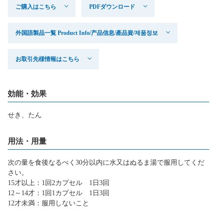
ご購入はこちら
PDFダウンロード
外国語製品一覧 Product Info/产品信息/產品資/제품정보
お取引先様情報はこちら
効能・効果
せき、たん
用法・用量
次の量を食後なるべく30分以内に水又はぬるま湯で服用してくだ
さい。
15才以上：1回2カプセル 1日3回
12～14才：1回1カプセル 1日3回
12才未満：服用しないこと