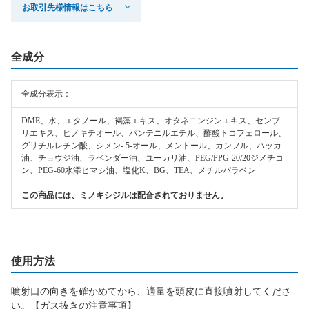
お取引先様情報はこちら
全成分
全成分表示：
DME、水、エタノール、褐藻エキス、オタネニンジンエキス、センブ
リエキス、ヒノキチオール、パンテニルエチル、酢酸トコフェロール、
グリチルレチン酸、シメン- 5-オール、メントール、カンフル、ハッカ
油、チョウジ油、ラベンダー油、ユーカリ油、PEG/PPG-20/20ジメチコ
ン、PEG-60水添ヒマシ油、塩化K、BG、TEA、メチルパラベン
この商品には、ミノキシジルは配合されておりません。
使用方法
噴射口の向きを確かめてから、適量を頭皮に直接噴射してくださ
い。【ガス抜きの注意事項】