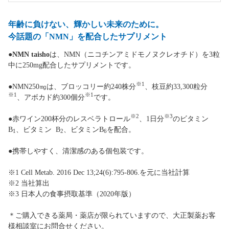
年齢に負けない、輝かしい未来のために。
今話題の「NMN」を配合したサプリメント
●
NMN taisho
は、NMN（ニコチンアミドモノヌクレオチド）を3粒
中に250mg配合したサプリメントです。
※1
●NMN250㎎は、ブロッコリー約240株分
、枝豆約33,300粒分
※1
※1
、アボカド約300個分
です。
※2
※3
●赤ワイン200杯分のレスベラトロール
、1日分
のビタミン
B
、ビタミン B
、ビタミンB
を配合。
1
2
6
●携帯しやすく、清潔感のある個包装です。
※1 Cell Metab. 2016 Dec 13;24(6):795-806.を元に当社計算
※2 当社算出
※3 日本人の食事摂取基準（2020年版）
＊ご購入できる薬局・薬店が限られていますので、大正製薬お客
様相談室にお問合せください。