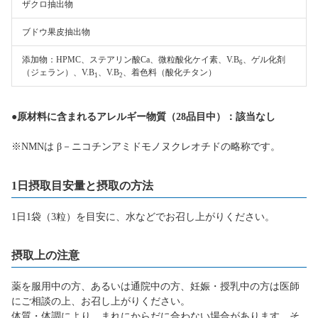
ザクロ抽出物
ブドウ果皮抽出物
添加物：HPMC、ステアリン酸Ca、微粒酸化ケイ素、V.B
、ゲル化剤
6
（ジェラン）、V.B
、V.B
、着色料（酸化チタン）
1
2
●原材料に含まれるアレルギー物質（28品目中）：該当なし
※NMNは β－ニコチンアミドモノヌクレオチドの略称です。
1日摂取目安量と摂取の方法
1日1袋（3粒）を目安に、水などでお召し上がりください。
摂取上の注意
薬を服用中の方、あるいは通院中の方、妊娠・授乳中の方は医師
にご相談の上、お召し上がりください。
体質・体調により、まれにからだに合わない場合があります。そ