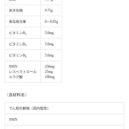
炭水化物
0.75g
食塩相当量
0～0.01g
ビタミンB
5.0mg
1
ビタミンB
5.0mg
2
ビタミンB
5.0mg
6
NMN
250mg
レスベラトロール
25mg
エラグ酸
100mg
〈原材料名〉
でん粉分解物（国内製造）
NMN