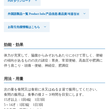
PDFダウンロード
外国語製品一覧 Product Info/产品信息/產品資/제품정보
お取引先様情報はこちら
効能・効果
体力が充実して、脇腹からみぞおちあたりにかけて苦しく、便秘
の傾向があるものの次の諸症：胃炎、常習便秘、高血圧や肥満に
伴う肩こり・頭痛・便秘、神経症、肥満症
用法・用量
次の量を食間又は食前に水又はぬるま湯で服用してください。
食間の服用は、食事の後２～３時間を目安にします。
15才以上：1回4錠 1日3回
5～14才：1回3錠 1日3回