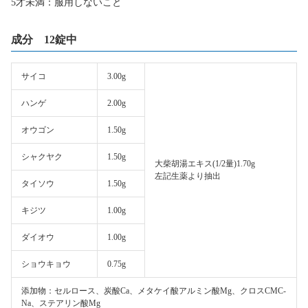
5才未満：服用しないこと
成分 12錠中
サイコ
3.00g
ハンゲ
2.00g
オウゴン
1.50g
シャクヤク
1.50g
大柴胡湯エキス(1/2量)1.70g
左記生薬より抽出
タイソウ
1.50g
キジツ
1.00g
ダイオウ
1.00g
ショウキョウ
0.75g
添加物：セルロース、炭酸Ca、メタケイ酸アルミン酸Mg、クロスCMC-
Na、ステアリン酸Mg