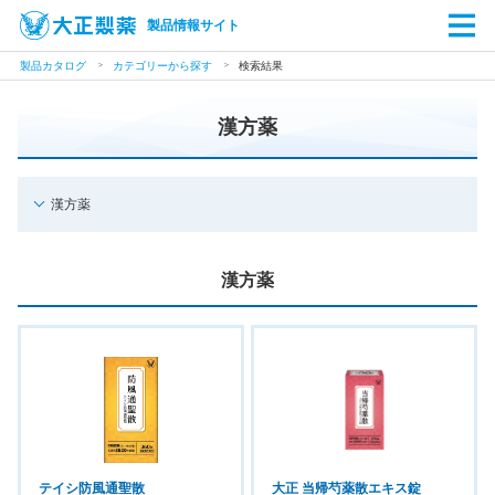
製品情報サイト
製品カタログ
カテゴリーから探す
検索結果
漢方薬
漢方薬
漢方薬
テイシ防風通聖散
大正 当帰芍薬散エキス錠