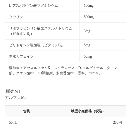
L-アスパラギン酸マグネシウム
150mg
タウリン
500mg
リボフラビンリン酸エステルナトリウム
3mg
（ビタミンB
）
2
ピリドキシン塩酸塩（ビタミンB
）
5mg
6
無水カフェイン
50mg
添加物：アセスルファムK、スクラロース、D-ソルビトール、クエン
酸、クエン酸Na、pH調整剤、安息香酸Na、香料、バニリン
[販売名]
アルフェM3
包装
希望小売価格（税込)
50mL
230円