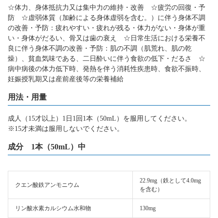
☆体力、身体抵抗力又は集中力の維持・改善 ☆疲労の回復・予
防 ☆虚弱体質（加齢による身体虚弱を含む。）に伴う身体不調
の改善・予防：疲れやすい・疲れが残る・体力がない・身体が重
い・身体がだるい、骨又は歯の衰え ☆日常生活における栄養不
良に伴う身体不調の改善・予防：肌の不調（肌荒れ、肌の乾
燥）、貧血気味である、二日酔いに伴う食欲の低下・だるさ ☆
病中病後の体力低下時、発熱を伴う消耗性疾患時、食欲不振時、
妊娠授乳期又は産前産後等の栄養補給
用法・用量
成人（15才以上）1日1回1本（50mL）を服用してください。
※15才未満は服用しないでください。
成分 1本（50mL）中
22.9mg（鉄として4.0mg
クエン酸鉄アンモニウム
を含む）
リン酸水素カルシウム水和物
130mg