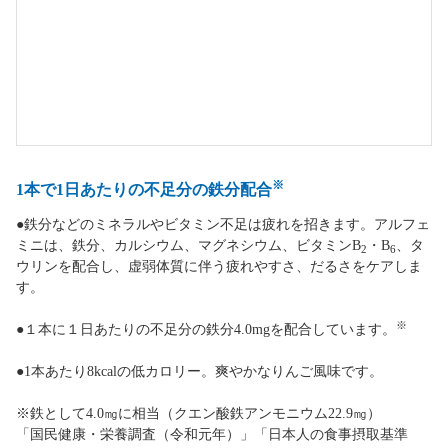
※
1本で1日あたりの不足分の鉄分配合
●鉄分などのミネラルやビタミン不足は疲れを招きます。アルフェ
ミニは、鉄分、カルシウム、マグネシウム、ビタミンB
・B
、タ
2
6
ウリンを配合し、虚弱体質に伴う疲れやすさ、だるさをケアしま
す。
※
●１本に１日あたりの不足分の鉄分4.0mgを配合しています。
●1本あたり8kcalの低カロリー。爽やかなりんご風味です。
※鉄として4.0㎎に相当（クエン酸鉄アンモニウム22.9㎎）
「国民健康・栄養調査（令和元年）」「日本人の食事摂取基準