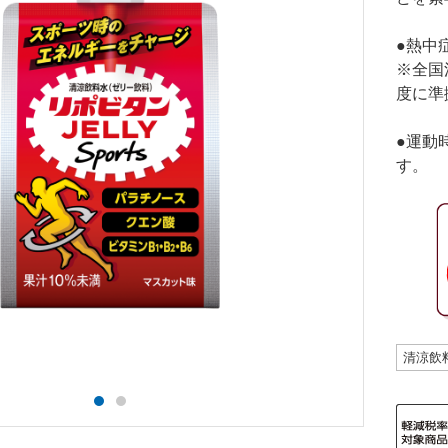
●熱中
※全国
度に準
●運動
す。
清涼飲