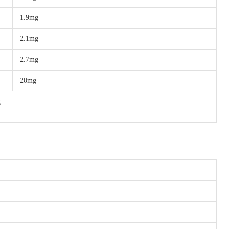
1.9mg
2.1mg
2.7mg
20mg
2g