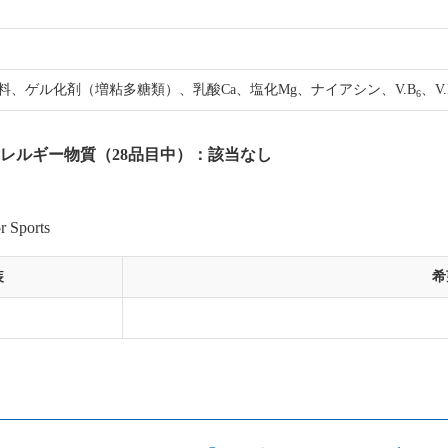
料、ゲル化剤（増粘多糖類）、乳酸Ca、塩化Mg、ナイアシン、V.B
、V.
6
レルギー物質（28品目中）：該当なし
ports
装
希