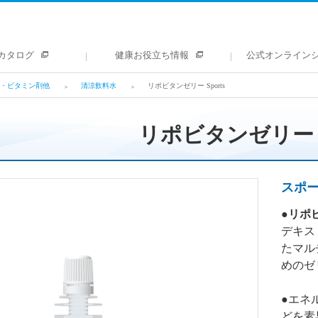
カタログ
健康お役立ち情報
公式オンライン
・ビタミン剤他
清涼飲料水
リポビタンゼリー Sports
リポビタンゼリー Sp
スポ
●
リポビ
デキス
たマル
めのゼ
●エネ
どを素