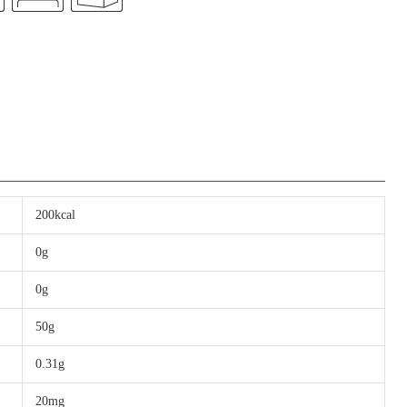
200kcal
0g
0g
50g
0.31g
20mg