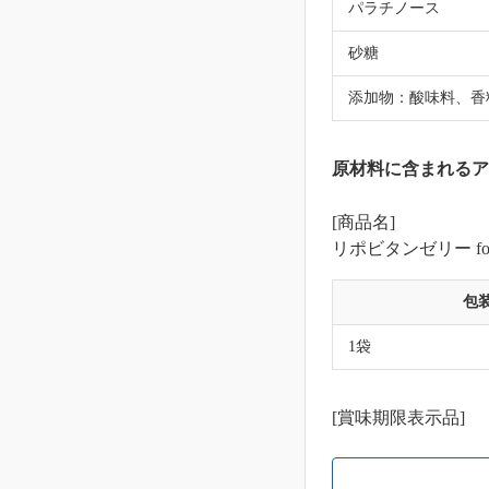
パラチノース
砂糖
添加物：酸味料、香
原材料に含まれるア
[商品名]
リポビタンゼリー for S
包
1袋
[賞味期限表示品]