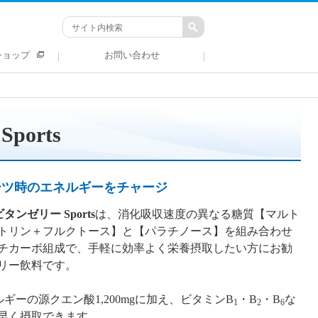
ショップ
お問い合わせ
orts
ーツ時のエネルギーをチャージ
タンゼリー Sports
は、消化吸収速度の異なる糖質【マルト
トリン＋フルクトース】と【パラチノース】を組み合わせ
チカーボ組成で、手軽に効率よく栄養摂取したい方にお勧
リー飲料です。
ルギーの源クエン酸1,200mgに加え、ビタミンB
・B
・B
な
1
2
6
早く摂取できます。