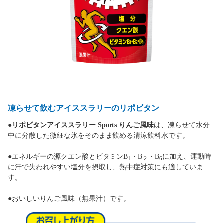
凍らせて飲むアイススラリーのリポビタン
●
リポビタンアイススラリー Sports りんご風味
は、凍らせて水分
中に分散した微細な氷をそのまま飲める清涼飲料水です。
●エネルギーの源クエン酸とビタミンB
・B
・B
に加え、運動時
1
２
6
に汗で失われやすい塩分を摂取し、熱中症対策にも適していま
す。
●おいしいりんご風味（無果汁）です。