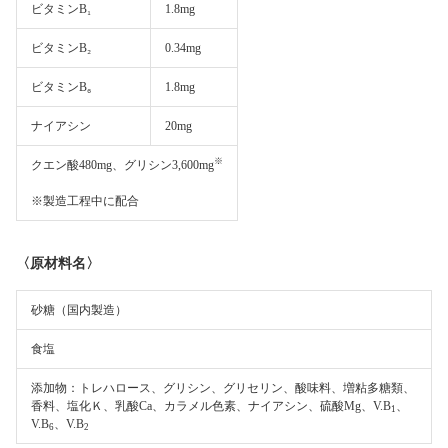
ビタミンB₁
1.8mg
ビタミンB₂
0.34mg
ビタミンB₆
1.8mg
ナイアシン
20mg
※
クエン酸480mg、グリシン3,600mg
※製造工程中に配合
〈原材料名〉
砂糖（国内製造）
食塩
添加物：トレハロース、グリシン、グリセリン、酸味料、増粘多糖類、
香料、塩化Ｋ、乳酸Ca、カラメル色素、ナイアシン、硫酸Mg、V.B
、
1
V.B
、V.B
6
2