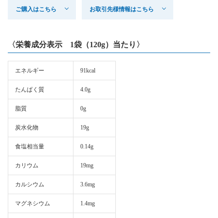
ご購入はこちら
お取引先様情報はこちら
〈栄養成分表示 1袋（120g）当たり〉
エネルギー
91kcal
たんぱく質
4.0g
脂質
0g
炭水化物
19g
食塩相当量
0.14g
カリウム
19mg
カルシウム
3.6mg
マグネシウム
1.4mg