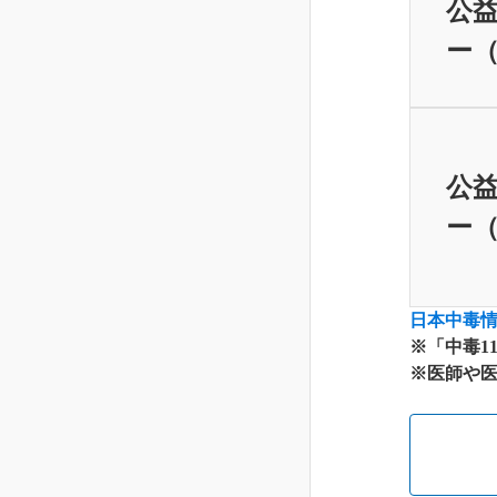
公益
ー（
公益
ー（
日本中毒
※「中毒1
※医師や医