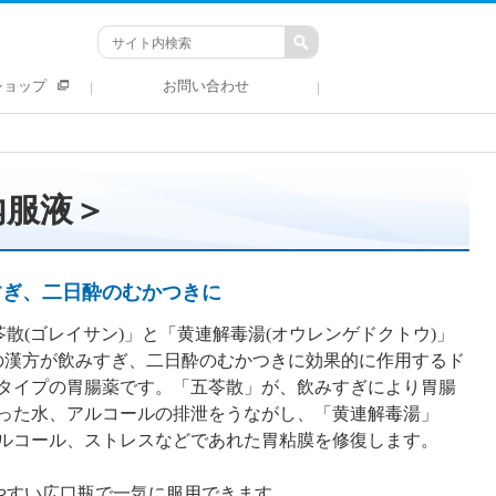
ショップ
お問い合わせ
内服液＞
すぎ、二日酔のむかつきに
苓散(ゴレイサン)」と「黄連解毒湯(オウレンゲドクトウ)」
の漢方が飲みすぎ、二日酔のむかつきに効果的に作用するド
タイプの胃腸薬です。「五苓散」が、飲みすぎにより胃腸
った水、アルコールの排泄をうながし、「黄連解毒湯」
ルコール、ストレスなどであれた胃粘膜を修復します。
やすい広口瓶で一気に服用できます。