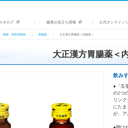
カタログ
健康お役立ち情報
公式オンライン
・便秘・痔疾用薬他
胃腸薬
大正漢方胃腸薬＜内服液＞
大正漢方胃腸薬＜
飲み
●「五
の2つ
リンク
にたま
が、ア
●開け