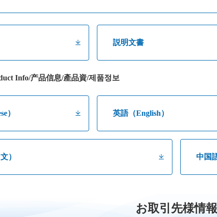
説明文書
uct Info/产品信息/產品資/제품정보
se）
英語（English）
中文）
中国
お取引先様情