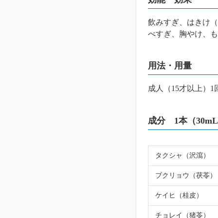
飲みすぎ、はきけ（
べすぎ、胸やけ、も
用法・用量
成人（15才以上）
成分 1本（30m
タクシャ（沢瀉）
ブクリョウ（茯苓）
ケイヒ（桂皮）
チョレイ（猪苓）