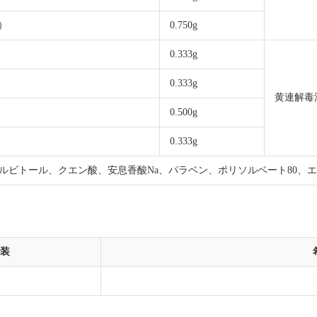
）
0.750g
0.333g
0.333g
黄連解毒湯
0.500g
0.333g
ソルビトール、クエン酸、安息香酸Na、パラベン、ポリソルベート80、
装