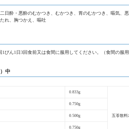
二日酔・悪酔のむかつき、むかつき、胃のむかつき、嘔気、悪
たれ、胸つかえ、嘔吐
1回1びん1日3回食前又は食間に服用してください。（食間の服
L）中
0.833g
0.750g
0.500g
五苓散料水
0.750g