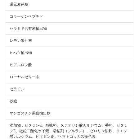
還元麦芽糖
コラーゲンペプチド
セラミド含有米抽出物
レモン果汁末
ヒハツ抽出物
ヒアルロン酸
ローヤルゼリー末
ゼラチン
砂糖
マンゴスチン果皮抽出物
添加物：ビタミンC、酸味料、ステアリン酸カルシウム、香料、ビタミ
ンE、微粒二酸化ケイ素、増粘剤（プルラン）、ピロリン酸鉄、クエン
酸カルシウム、ビタミンB
、ヘマトコッカス藻色素
2