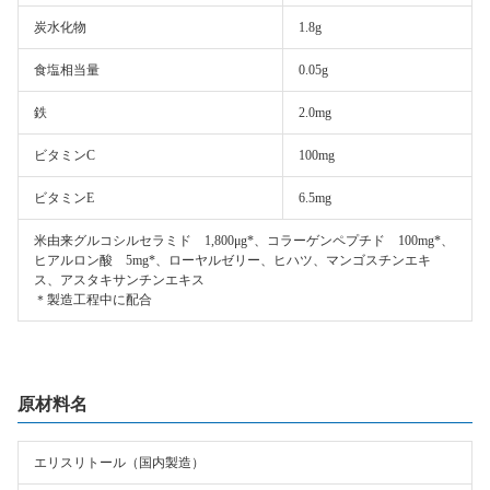
炭水化物
1.8g
食塩相当量
0.05g
鉄
2.0mg
ビタミンC
100mg
ビタミンE
6.5mg
米由来グルコシルセラミド 1,800μg*、コラーゲンペプチド 100mg*、
ヒアルロン酸 5mg*、ローヤルゼリー、ヒハツ、マンゴスチンエキ
ス、アスタキサンチンエキス
＊製造工程中に配合
原材料名
エリスリトール（国内製造）