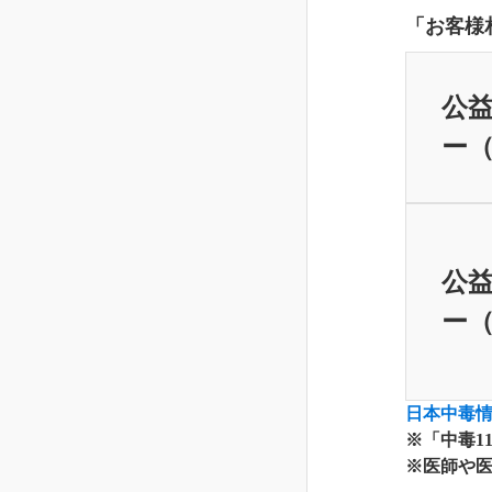
「お客様
公益
ー（
公益
ー（
日本中毒
※「中毒1
※医師や医