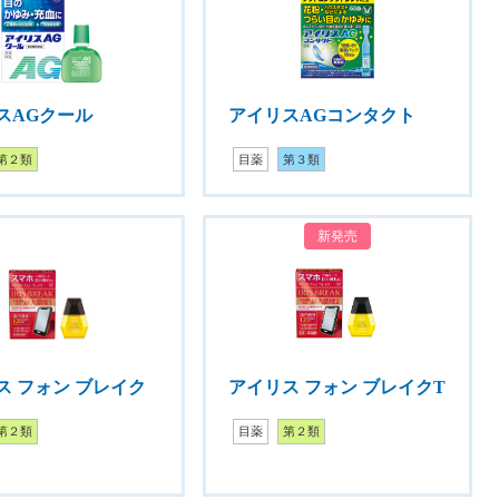
スAGクール
アイリスAGコンタクト
第２類
目薬
第３類
新発売
ス フォン ブレイク
アイリス フォン ブレイクT
第２類
目薬
第２類