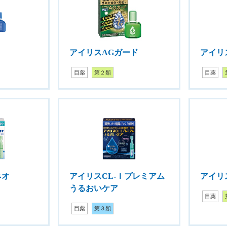
アイリスAGガード
アイリ
目薬
第２類
目薬
ネオ
アイリスCL-Ｉプレミアム
アイリ
うるおいケア
目薬
目薬
第３類