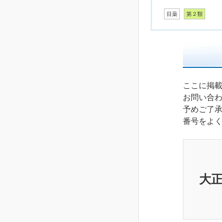
目薬
第２類
ここに掲
お問い合
予めご了
番号をよ
大