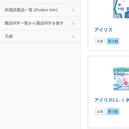
外国語製品一覧 (Product Info)
製品PDF一覧から製品PDFを探す
アイリス
凡例
目薬
第３類
アイリスCL-Ｉ
目薬
第３類