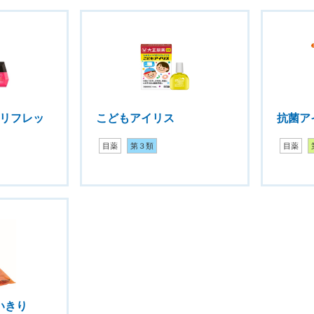
 リフレッ
こどもアイリス
抗菌ア
目薬
第３類
目薬
いきり