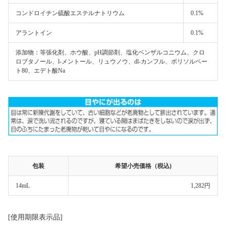
コンドロイチン硫酸エステルナトリウム
0.1%
アラントイン
0.1%
添加物：等張化剤、ホウ酸、pH調節剤、塩化ベンザルコニウム、クロ
ロブタノール、l-メントール、リュウノウ、dl-カンフル、ポリソルベー
ト80、エデト酸Na
包装
希望小売価格（税込)
14mL
1,282円
[使用期限表示品]