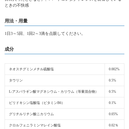
ときの不快感
用法・用量
1日3～5回、1回2～3滴を点眼してください。
成分
ネオスチグミンメチル硫酸塩
0.002%
タウリン
0.5%
L-アスパラギン酸マグネシウム・カリウム（等量混合物）
0.5%
ピリドキシン塩酸塩（ビタミンB6）
0.1%
グリチルリチン酸ニカリウム
0.05%
クロルフェニラミンマレイン酸塩
0.02％