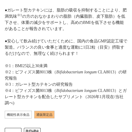
●ガレート型カテキンには、脂肪の吸収を抑制することにより、肥
※1
満気味
の方のおなかまわりの脂肪（内臓脂肪、皮下脂肪）を低
下させ、体重の減少をサポートし、高めのBMIを低下させる機能
があることが報告されています。
●安心して飲み続けていただくために、国内の食品GMP認定工場で
製造。バランスの良い食事と適度な運動に1日2粒（目安）摂取す
るだけなので、無理なく続けられます！
※1：BMI25以上30未満
※2：ビフィズス菌8013株（
Bifidobacterium longum
CLA8013）の研
究報告
※3：ガレート型カテキンの研究報告
※4：ビフィズス菌8013株（
Bifidobacterium longum
CLA8013）とガ
レート型カテキンを配合したサプリメント（2026年1月現在/当社
調べ)
機能性表示食品
通販限定品