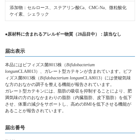
添加物：セルロース、ステアリン酸Ca、CMC-Na、微粒酸化
ケイ素、シェラック
●原材料に含まれるアレルギー物質（28品目中）：該当なし
届出表示
本品にはビフィズス菌8013株（
Bifidobacterium
longum
CLA8013）、ガレート型カテキンが含まれています。ビフ
ィズス菌8013株（
Bifidobacterium longum
CLA8013）には便秘気味
な方のおなかの調子を整える機能が報告されています。
ガレート型カテキンには、脂肪の吸収を抑制することにより、肥
満気味の方のおなかまわりの脂肪（内臓脂肪、皮下脂肪）を低下
させ、体重の減少をサポートし、高めのBMIを低下させる機能が
あることが報告されています。
届出番号