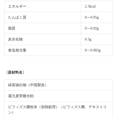
エネルギー
2.3kcal
たんぱく質
0～0.05g
脂質
0～0.02g
炭水化物
0.5g
食塩相当量
0～0.003g
〈原材料名〉
緑茶抽出物（中国製造）
還元麦芽糖水飴
ビフィズス菌粉末（加熱処理）（ビフィズス菌、デキストリ
ン）