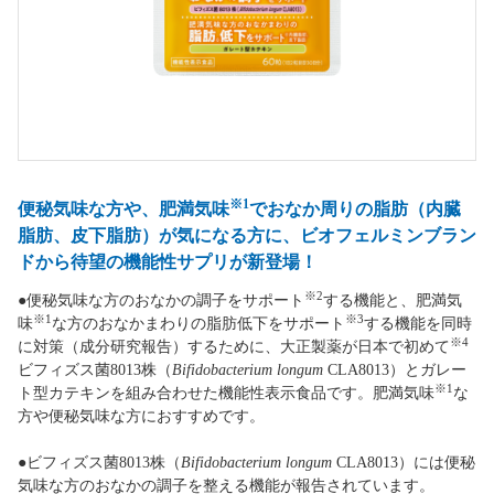
※1
便秘気味な方や、肥満気味
でおなか周りの脂肪（内臓
脂肪、皮下脂肪）が気になる方に、ビオフェルミンブラン
ドから待望の機能性サプリが新登場！
※2
●便秘気味な方のおなかの調子をサポート
する機能と、肥満気
※1
※3
味
な方のおなかまわりの脂肪低下をサポート
する機能を同時
※4
に対策（成分研究報告）するために、大正製薬が日本で初めて
ビフィズス菌8013株（
Bifidobacterium longum
CLA8013）とガレー
※1
ト型カテキンを組み合わせた機能性表示食品です。肥満気味
な
方や便秘気味な方におすすめです。
●ビフィズス菌8013株（
Bifidobacterium longum
CLA8013）には便秘
気味な方のおなかの調子を整える機能が報告されています。