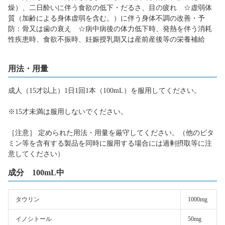
燥）、二日酔いに伴う食欲の低下・だるさ、目の疲れ ☆虚弱体
質（加齢による身体虚弱を含む。）に伴う身体不調の改善・予
防：骨又は歯の衰え ☆病中病後の体力低下時、発熱を伴う消耗
性疾患時、食欲不振時、妊娠授乳期又は産前産後等の栄養補給
用法・用量
成人（15才以上）1日1回1本（100mL）を服用してください。
※15才未満は服用しないでください。
［注意］ 定められた用法・用量を厳守してください。（他のビタ
ミン等を含有する製品を同時に服用する場合には過剰摂取等に注
意してください）
成分 100mL中
タウリン
1000mg
イノシトール
50mg