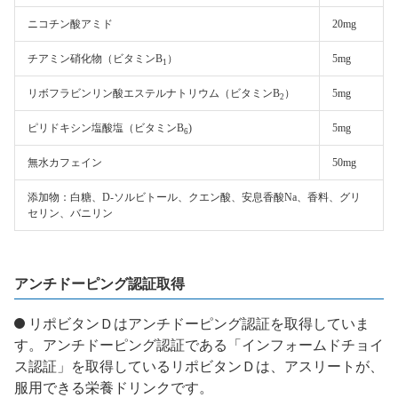
ニコチン酸アミド
20mg
チアミン硝化物（ビタミンB
）
5mg
1
リボフラビンリン酸エステルナトリウム（ビタミンB
）
5mg
2
ピリドキシン塩酸塩（ビタミンB
)
5mg
6
無水カフェイン
50mg
添加物：白糖、D-ソルビトール、クエン酸、安息香酸Na、香料、グリ
セリン、バニリン
アンチドーピング認証取得
リポビタンＤはアンチドーピング認証を取得していま
す。アンチドーピング認証である「インフォームドチョイ
ス認証」を取得しているリポビタンＤは、アスリートが、
服用できる栄養ドリンクです。