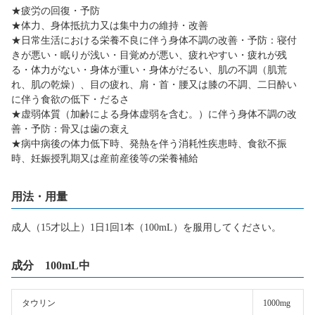
★疲労の回復・予防
★体力、身体抵抗力又は集中力の維持・改善
★日常生活における栄養不良に伴う身体不調の改善・予防：寝付
きが悪い・眠りが浅い・目覚めが悪い、疲れやすい・疲れが残
る・体力がない・身体が重い・身体がだるい、肌の不調（肌荒
れ、肌の乾燥）、目の疲れ、肩・首・腰又は膝の不調、二日酔い
に伴う食欲の低下・だるさ
★虚弱体質（加齢による身体虚弱を含む。）に伴う身体不調の改
善・予防：骨又は歯の衰え
★病中病後の体力低下時、発熱を伴う消耗性疾患時、食欲不振
時、妊娠授乳期又は産前産後等の栄養補給
用法・用量
成人（15才以上）1日1回1本（100mL）を服用してください。
成分 100mL中
タウリン
1000mg