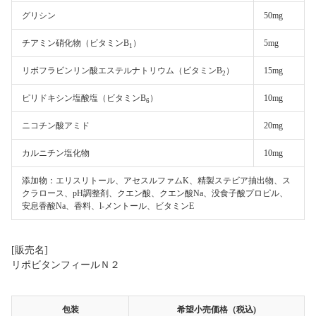
グリシン
50mg
チアミン硝化物（ビタミンB
）
5mg
1
リボフラビンリン酸エステルナトリウム（ビタミンB
）
15mg
2
ピリドキシン塩酸塩（ビタミンB
）
10mg
6
ニコチン酸アミド
20mg
カルニチン塩化物
10mg
添加物：エリスリトール、アセスルファムK、精製ステビア抽出物、ス
クラロース、pH調整剤、クエン酸、クエン酸Na、没食子酸プロピル、
安息香酸Na、香料、l-メントール、ビタミンE
[販売名]
リポビタンフィールＮ２
包装
希望小売価格（税込)