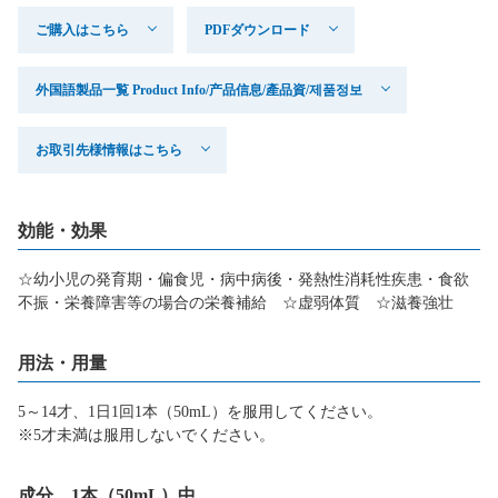
ご購入はこちら
PDFダウンロード
外国語製品一覧 Product Info/产品信息/產品資/제품정보
お取引先様情報はこちら
効能・効果
☆幼小児の発育期・偏食児・病中病後・発熱性消耗性疾患・食欲
不振・栄養障害等の場合の栄養補給 ☆虚弱体質 ☆滋養強壮
用法・用量
5～14才、1日1回1本（50mL）を服用してください。
※5才未満は服用しないでください。
成分 1本（50mL）中