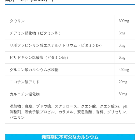
タウリン
800mg
チアミン硝化物（ビタミンB
）
3mg
1
リボフラビンリン酸エステルナトリウム（ビタミンB
）
3mg
2
ピリドキシン塩酸塩（ビタミンB
）
6mg
6
グルコン酸カルシウム水和物
450mg
ニコチン酸アミド
20mg
カルニチン塩化物
50mg
添加物：白糖、ブドウ糖、スクラロース、クエン酸、クエン酸Na、pH
調整剤、没食子酸プロピル、カラメル、安息香酸、香料、グリセリン、
バニリン