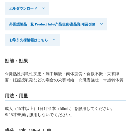
PDFダウンロード
外国語製品一覧 Product Info/产品信息/產品資/제품정보
お取引先様情報はこちら
効能・効果
☆発熱性消耗性疾患・病中病後・肉体疲労・食欲不振・栄養障
害・妊娠授乳期などの場合の栄養補給 ☆滋養強壮 ☆虚弱体質
用法・用量
成人（15才以上）1日1回1本（50mL）を服用してください。
※15才未満は服用しないでください。
成分 1本（50mL）中