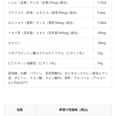
ハンピ（反鼻）チンキ（反鼻250mgに相当）
1.25mL
ブクリョウ（茯苓）エキス-A（茯苓300mgに相当）
9.6mg
ロクジョウ（鹿茸）チンキ（鹿茸300mgに相当）
1.08mL
イカリ草（淫羊藿）エキス（淫羊藿1000mgに相当）
100mg
タウリン
500mg
リボフラビンリン酸エステルナトリウム（ビタミンB
）
5mg
2
ピリドキシン塩酸塩（ビタミンB
）
5mg
6
添加物：白糖、パラベン、安息香酸Na、ポリオキシエチレン硬化ヒマシ
油、ポビドン、クエン酸、クエン酸Na、香料、アルコール （アルコー
ル1.45mL以下）
包装
希望小売価格（税込)