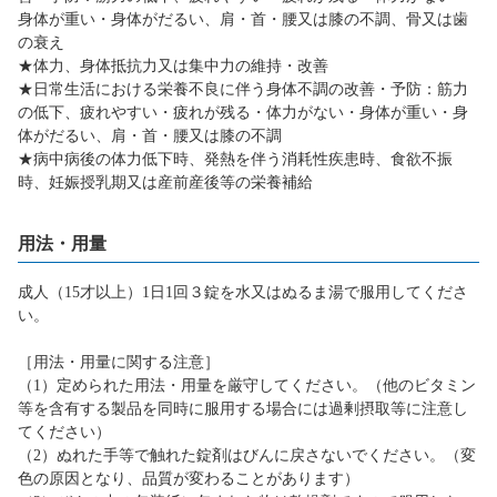
身体が重い・身体がだるい、肩・首・腰又は膝の不調、骨又は歯
の衰え
★体力、身体抵抗力又は集中力の維持・改善
★日常生活における栄養不良に伴う身体不調の改善・予防：筋力
の低下、疲れやすい・疲れが残る・体力がない・身体が重い・身
体がだるい、肩・首・腰又は膝の不調
★病中病後の体力低下時、発熱を伴う消耗性疾患時、食欲不振
時、妊娠授乳期又は産前産後等の栄養補給
用法・用量
成人（15才以上）1日1回３錠を水又はぬるま湯で服用してくださ
い。
［用法・用量に関する注意］
（1）定められた用法・用量を厳守してください。（他のビタミン
等を含有する製品を同時に服用する場合には過剰摂取等に注意し
てください）
（2）ぬれた手等で触れた錠剤はびんに戻さないでください。（変
色の原因となり、品質が変わることがあります）