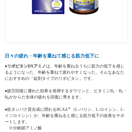
日々の疲れ・年齢を重ねて感じる筋力低下に
●
リポビタンDXアミノ
は、年齢を重ねるうちに筋力の低下を感じ
るようになった、年齢を重ねて疲れやすくなった。そんなあなた
におすすめの「錠剤タイプのリポビタン」です。
●疲労回復に優れた効果を発揮するタウリンと、ビタミンB
・B
・
1
2
B
がからだ全体の疲れを回復に導きます。
6
※
●筋タンパク質合成に関わるBCAA
（L-バリン、L-ロイシン、L-
イソロイシン）が、年齢を重ねると感じる筋力低下の改善をサポ
ートします。
※分岐鎖アミノ酸