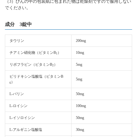
（3）びんの中の包装紙に包まれた物は乾燥剤ですので服用しない
でください。
成分 3錠中
タウリン
200mg
チアミン硝化物（ビタミンB
）
10mg
1
リボフラビン（ビタミンB
）
5mg
2
ピリドキシン塩酸塩（ビタミンB
5mg
）
6
L-バリン
50mg
L-ロイシン
100mg
L-イソロイシン
50mg
L-アルギニン塩酸塩
30mg