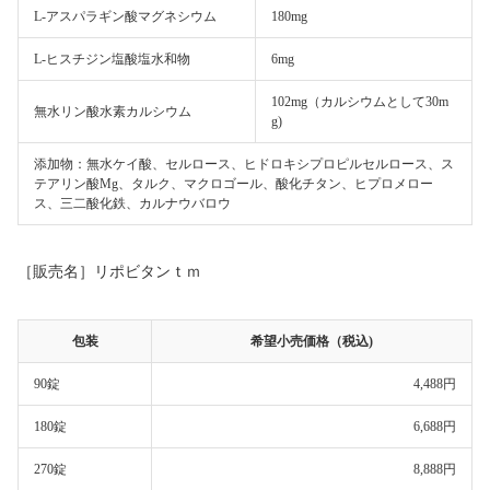
L-アスパラギン酸マグネシウム
180mg
L-ヒスチジン塩酸塩水和物
6mg
102mg（カルシウムとして30m
無水リン酸水素カルシウム
g)
添加物：無水ケイ酸、セルロース、ヒドロキシプロピルセルロース、ス
テアリン酸Mg、タルク、マクロゴール、酸化チタン、ヒプロメロー
ス、三二酸化鉄、カルナウバロウ
［販売名］リポビタンｔｍ
包装
希望小売価格（税込)
90錠
4,488円
180錠
6,688円
270錠
8,888円