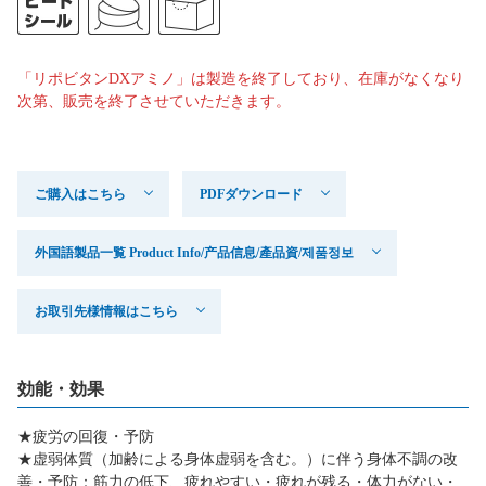
「リポビタンDXアミノ」は製造を終了しており、在庫がなくなり
次第、販売を終了させていただきます。
ご購入はこちら
PDFダウンロード
外国語製品一覧 Product Info/产品信息/產品資/제품정보
お取引先様情報はこちら
効能・効果
★疲労の回復・予防
★虚弱体質（加齢による身体虚弱を含む。）に伴う身体不調の改
善・予防：筋力の低下、疲れやすい・疲れが残る・体力がない・