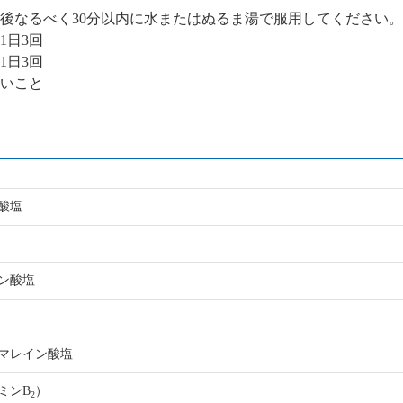
食後なるべく30分以内に水またはぬるま湯で服用してください。
1日3回
1日3回
ないこと
酸塩
ン酸塩
マレイン酸塩
ミンB
）
2