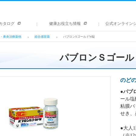
カタログ
健康お役立ち情報
公式オンライン
・鼻炎治療薬他
総合感冒薬
パブロンSゴールドW錠
パブロンＳゴール
のど
●
パブ
ール塩
粘膜バ
せき、
●大人1
（※12