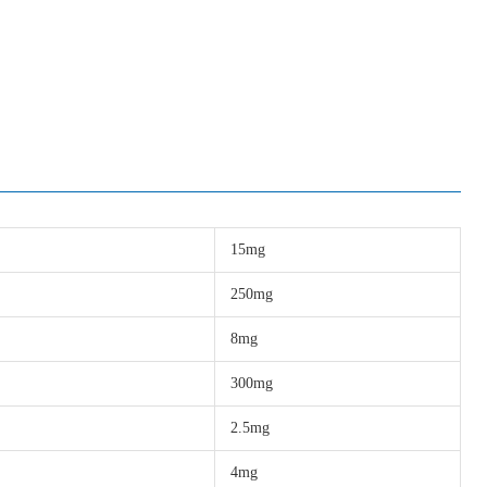
15mg
250mg
8mg
300mg
2.5mg
4mg