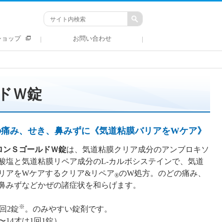
ショップ
お問い合わせ
ドＷ錠
の痛み、せき、鼻みずに《気道粘膜バリアをWケア》
ロンＳゴールドＷ錠
は、気道粘膜クリア成分のアンブロキソ
酸塩と気道粘膜リペア成分のL-カルボシステインで、気道
リアをWケアするクリア&リペア
のW処方。のどの痛み、
®
鼻みずなどかぜの諸症状を和らげます。
※
回2錠
。のみやすい錠剤です。
〜14才は1回1錠）