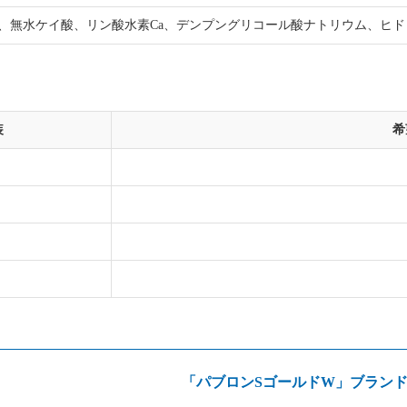
、無水ケイ酸、リン酸水素Ca、デンプングリコール酸ナトリウム、ヒド
装
希
「パブロンSゴールドW」ブラン