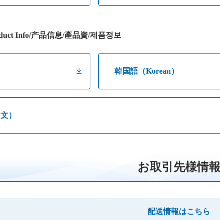
uct Info/产品信息/產品資/제품정보
）
韓国語（Korean）
中文）
お取引先様情
配送情報はこちら