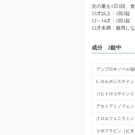
次の量を1日3回、
15才以上：1回2錠 
12～14才：1回1錠 
12才未満：服用し
成分 2錠中
アンブロキソール塩
L-カルボシステイン
ジヒドロコデインリ
アセトアミノフェン
クロルフェニラミン
リボフラビン（ビタ