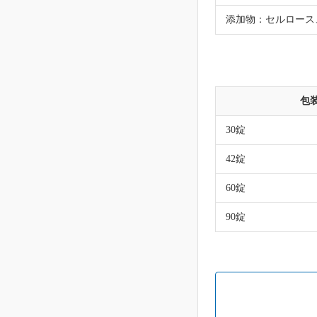
添加物：セルロース
包
30錠
42錠
60錠
90錠