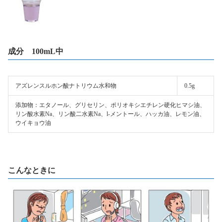
成分 100mL中
アズレンスルホン酸ナトリウム水和物
0.5g
添加物：エタノール、グリセリン、ポリオキシエチレン硬化ヒマシ油、
リン酸水素Na、リン酸二水素Na、l-メントール、ハッカ油、レモン油、
ウイキョウ油
こんなときに