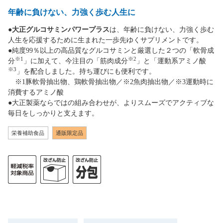
年齢に負けない、力強く歩む人生に
●
大正グルコサミンパワープラス
は、年齢に負けない、力強く歩む
人生を応援するために生まれた一歩先ゆくサプリメントです。
●純度99％以上の高品質なグルコサミンと厳選した２つの「軟骨成
※1
※2
分
」に加えて、今注目の「筋肉成分
」と「運動系アミノ酸
※3
」を配合しました。持ち運びにも便利です。
※1豚軟骨抽出物、鶏軟骨抽出物／※2魚肉抽出物／※3運動時に
消費するアミノ酸
●大正製薬ならではの組み合わせが、よりスムーズでアクティブな
毎日をしっかりと支えます。
栄養補助食品
通販限定品