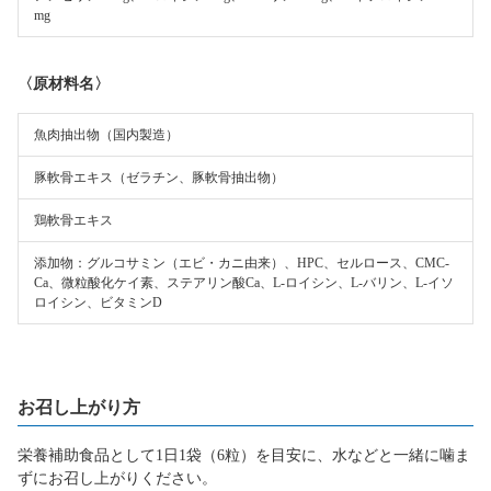
mg
〈原材料名〉
魚肉抽出物（国内製造）
豚軟骨エキス（ゼラチン、豚軟骨抽出物）
鶏軟骨エキス
添加物：グルコサミン（エビ・カニ由来）、HPC、セルロース、CMC-
Ca、微粒酸化ケイ素、ステアリン酸Ca、L-ロイシン、L-バリン、L-イソ
ロイシン、ビタミンD
お召し上がり方
栄養補助食品として1日1袋（6粒）を目安に、水などと一緒に噛ま
ずにお召し上がりください。