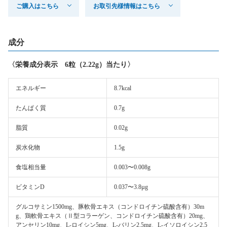
ご購入はこちら
お取引先様情報はこちら
成分
〈栄養成分表示 6粒（2.22g）当たり〉
エネルギー
8.7kcal
たんぱく質
0.7g
脂質
0.02g
炭水化物
1.5g
食塩相当量
0.003〜0.008g
ビタミンD
0.037〜3.8µg
グルコサミン1500mg、豚軟骨エキス（コンドロイチン硫酸含有）30m
g、鶏軟骨エキス（Ⅱ型コラーゲン、コンドロイチン硫酸含有）20mg、
アンセリン10mg、L-ロイシン5mg、L-バリン2.5mg、L-イソロイシン2.5