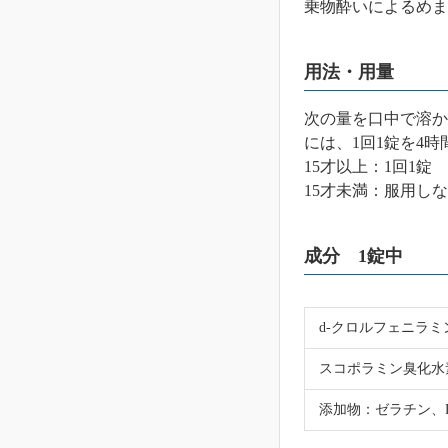
乗物酔いによるめま
用法・用量
次の量を口中で溶か
には、1回1錠を4
15才以上：1回1錠
15才未満：服用し
成分 1錠中
d-クロルフェニラ
スコポラミン臭化水
添加物：ゼラチン、