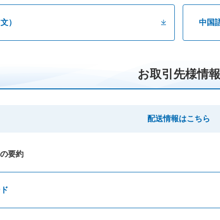
中文）
中国
お取引先様情
配送情報はこちら
の要約
ード