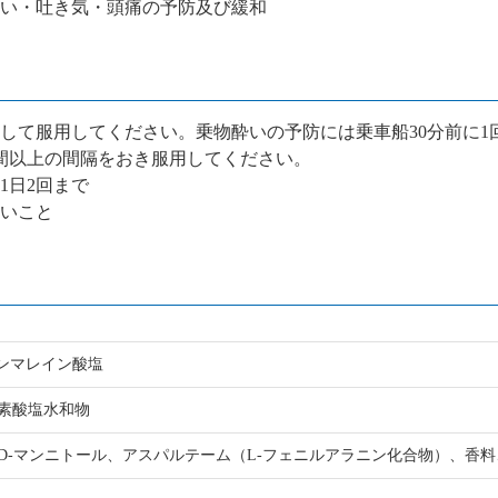
い・吐き気・頭痛の予防及び緩和
して服用してください。乗物酔いの予防には乗車船30分前に1
時間以上の間隔をおき服用してください。
 1日2回まで
ないこと
ミンマレイン酸塩
素酸塩水和物
D-マンニトール、アスパルテーム（L-フェニルアラニン化合物）、香料