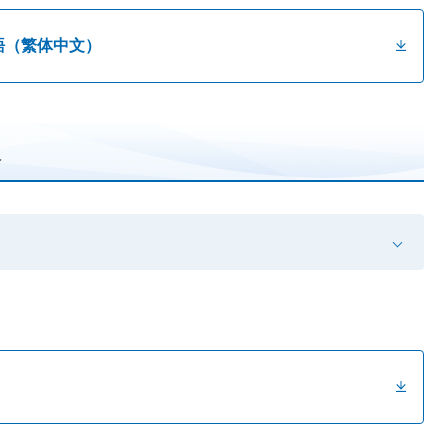
語（繁体中文）
報