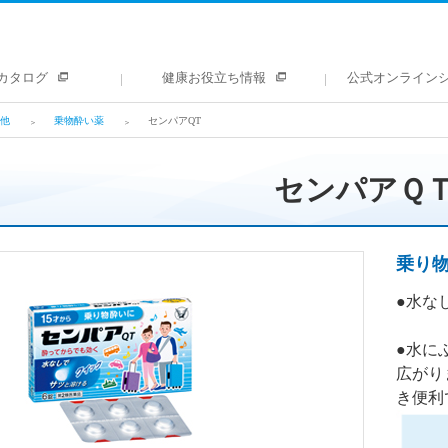
カタログ
健康お役立ち情報
公式オンライン
他
乗物酔い薬
センパアQT
センパアＱ
乗り
●水な
●水に
広がり
き便利