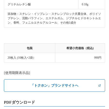
グリチルレチン酸
0.18g
添加物：スチレン・イソプレン・スチレンブロック共重合体、ポリイソ
ブチレン、流動パラフィン、エステルガム、ジブチルヒドロキシトルエ
ン、香料、フェニルエチルアルコール、その他1成分
包装
希望小売価格（税込)
20枚入 (10枚入×2袋）
990円
[使用期限表示品]
「トクホン」ブランドサイトへ
PDFダウンロード