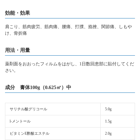
効能・効果
肩こり、筋肉疲労、筋肉痛、腰痛、打撲、捻挫、関節痛、しもや
け、骨折痛
用法・用量
薬剤面をおおったフィルムをはがし、1日数回患部に貼付してくだ
さい。
成分 膏体100g（0.625㎡）中
サリチル酸グリコール
5.0g
l-メントール
1.5g
ビタミンE酢酸エステル
2.0g