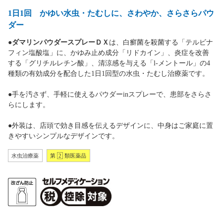
1日1回 かゆい水虫・たむしに、さわやか、さらさらパウ
ダー
●
ダマリンパウダースプレーＤＸ
は、白癬菌を殺菌する「テルビナ
フィン塩酸塩」に、かゆみ止め成分「リドカイン」、炎症を改善
する「グリチルレチン酸」、清涼感を与える「l-メントール」の4
種類の有効成分を配合した1日1回型の水虫・たむし治療薬です。
●手を汚さず、手軽に使えるパウダーinスプレーで、患部をさらさ
らにします。
●外装は、店頭で効き目感を伝えるデザインに、中身はご家庭に置
きやすいシンプルなデザインです。
水虫治療薬
第
2
類医薬品