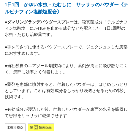
1日1回 かゆい水虫・たむしに サラサラのパウダー《テ
ルビナフィン塩酸塩配合》
●
ダマリングランデパウダースプレー
は、殺真菌成分「テルビナフ
ィン塩酸塩」にかゆみを止める成分などを配合した、1日1回型の
水虫・たむし治療薬です。
●手を汚さずに使えるパウダースプレーで、ジュクジュクした患部
におすすめします。
●当社独自のエアゾール剤技術により、薬剤が周囲に飛び散りにく
く、患部に効率よく付着します。
●薬剤を患部に噴射すると、付着したパウダーは、はじめしっとり
としています。これは有効成分をしっかり浸透させるための製剤
技術です。
●有効成分が浸透した後、付着したパウダーが表面の水分を吸収し
て患部をサラサラに乾燥させます。
水虫治療薬
第
2
類医薬品