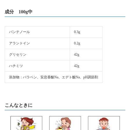
成分 100g中
パンテノール
0.3g
アラントイン
0.2g
グリセリン
42g
ハチミツ
42g
添加物：パラベン、安息香酸Na、エデト酸Na、pH調節剤
こんなときに