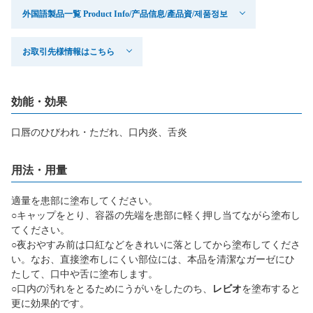
外国語製品一覧 Product Info/产品信息/產品資/제품정보
お取引先様情報はこちら
効能・効果
口唇のひびわれ・ただれ、口内炎、舌炎
用法・用量
適量を患部に塗布してください。
○キャップをとり、容器の先端を患部に軽く押し当てながら塗布し
てください。
○夜おやすみ前は口紅などをきれいに落としてから塗布してくださ
い。なお、直接塗布しにくい部位には、本品を清潔なガーゼにひ
たして、口中や舌に塗布します。
○口内の汚れをとるためにうがいをしたのち、
レビオ
を塗布すると
更に効果的です。