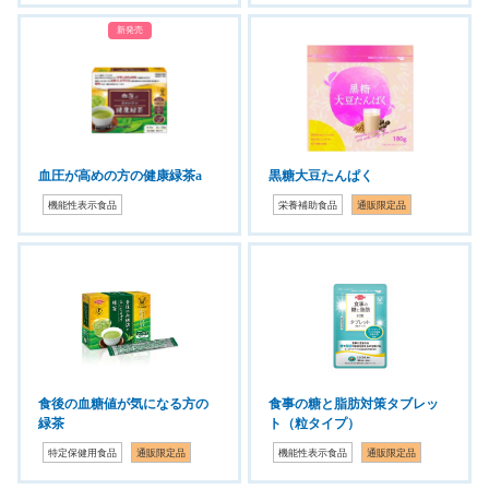
新発売
血圧が高めの方の健康緑茶a
黒糖大豆たんぱく
機能性表示食品
栄養補助食品
通販限定品
食後の血糖値が気になる方の
食事の糖と脂肪対策タブレッ
緑茶
ト（粒タイプ）
特定保健用食品
通販限定品
機能性表示食品
通販限定品