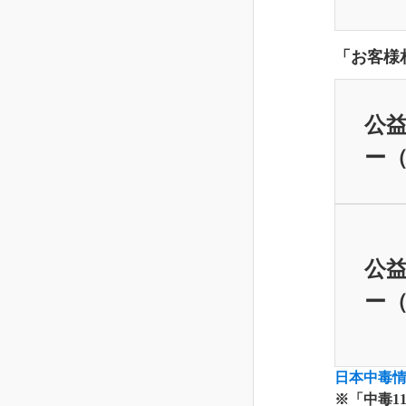
「お客様
公益
ー（
公益
ー（
日本中毒
※「中毒1