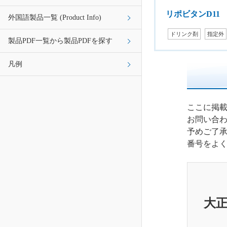
リポビタンD11
外国語製品一覧 (Product Info)
ドリンク剤
指定外
製品PDF一覧から製品PDFを探す
凡例
ここに掲
お問い合
予めご了
番号をよ
大