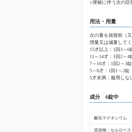
○便秘に伴う次の症
用法・用量
次の量を就寝前（又
増量又は減量してく
15才以上：1回3～6
11～14才：1回2～4
7～10才：1回2～3
5～6才：1回1～2錠
5才未満：服用しな
成分 6錠中
酸化マグネシウム
添加物：セルロース