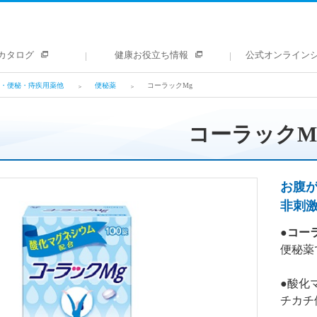
カタログ
健康お役立ち情報
公式オンライン
・便秘・痔疾用薬他
便秘薬
コーラックMg
コーラックM
お腹
非刺
●
コー
便秘薬
●酸化
チカチ