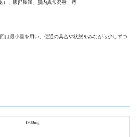
退）、腹部膨満、腸内異常発酵、痔
回は最小量を用い、便通の具合や状態をみながら少しずつ
1980mg