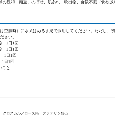
状の緩和：頭重、のぼせ、肌あれ、吹出物、食欲不振（食欲減
は空腹時）に水又はぬるま湯で服用してください。ただし、初
ださい。
錠 1日1回
錠 1日1回
錠 1日1回
 1日1回
いこと
、クロスカルメロースNa、ステアリン酸Ca