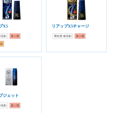
プX5
リアップX5チャージ
発毛剤
第１類
男性用 発毛剤
第１類
定品
プジェット
発毛剤
第１類