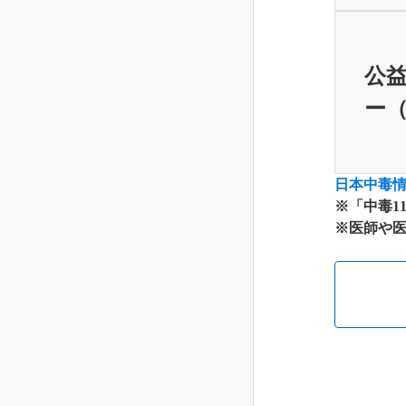
公益
ー（
日本中毒
※「中毒1
※医師や医