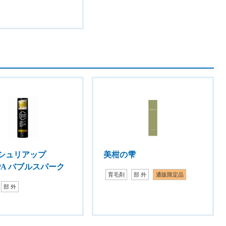
シュリアップ
美柑の雫
PA バブルスパーク
育毛剤
部 外
通販限定品
部 外