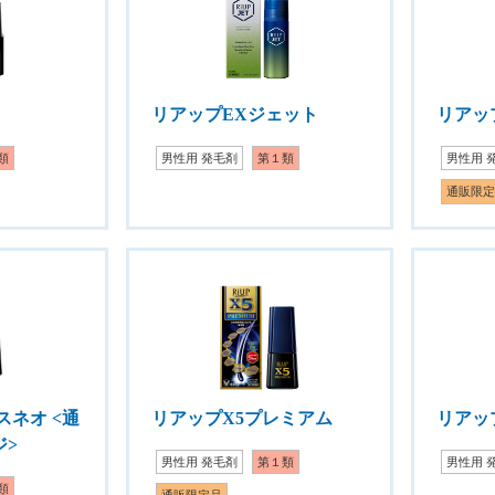
リアップEXジェット
リアッ
類
男性用 発毛剤
第１類
男性用 
通販限
スネオ <通
リアップX5プレミアム
リアッ
ジ>
男性用 発毛剤
第１類
男性用 
類
通販限定品