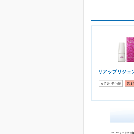
リアップリジェ
女性用 発毛剤
第１
ここに掲