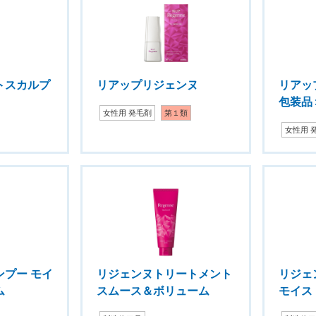
トスカルプ
リアップリジェンヌ
リアッ
包装品
女性用 発毛剤
第１類
女性用 
プー モイ
リジェンヌトリートメント
リジェ
ム
スムース＆ボリューム
モイス