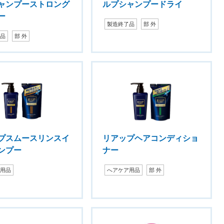
ャンプーストロング
ルプシャンプードライ
ー
製造終了品
部 外
了品
部 外
プスムースリンスイ
リアップヘアコンディショ
ンプー
ナー
ア用品
へアケア用品
部 外