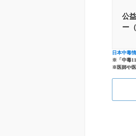
公益
ー（
日本中毒
※「中毒1
※医師や医