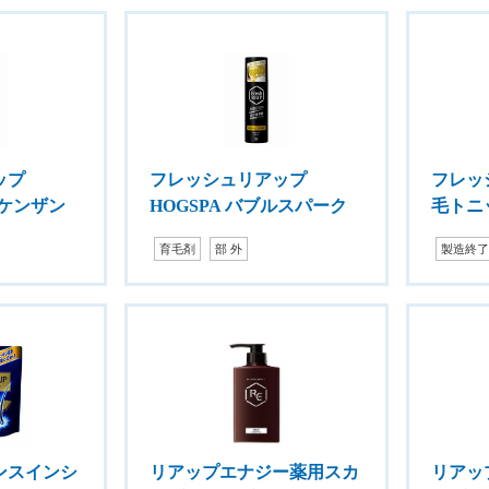
ップ
フレッシュリアップ
フレッ
トケンザン
HOGSPA バブルスパーク
毛トニ
育毛剤
部 外
製造終
ンスインシ
リアップエナジー薬用スカ
リアッ