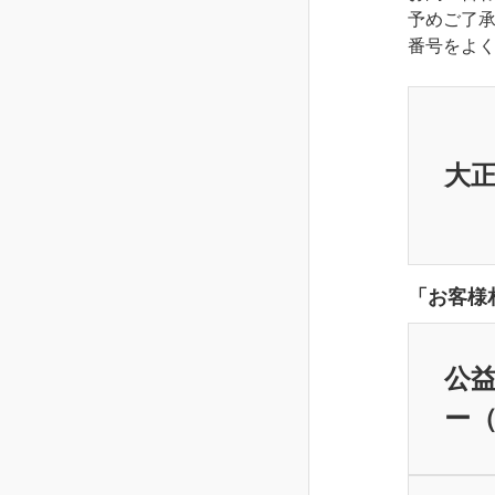
予めご了
番号をよ
大
「お客様
公益
ー（