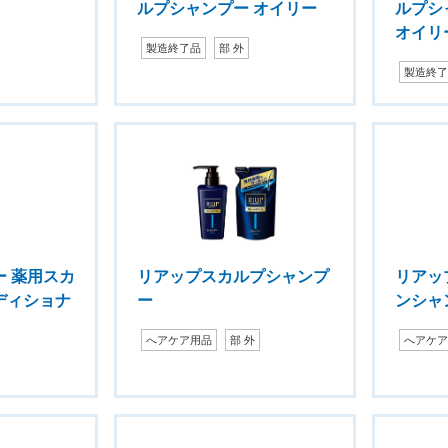
ルプシャンプー オイリー
ルプシ
オイリ
製造終了品
部 外
製造終
 薬用スカ
リアップスカルプシャンプ
リアッ
ディショナ
ー
ンシャ
へアケア用品
部 外
へアケ