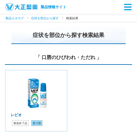
製品情報サイト
製品カタログ
症状を部位から探す
検索結果
症状を部位から探す検索結果
「 口唇のひびわれ・ただれ 」
レビオ
製造終了品
第３類