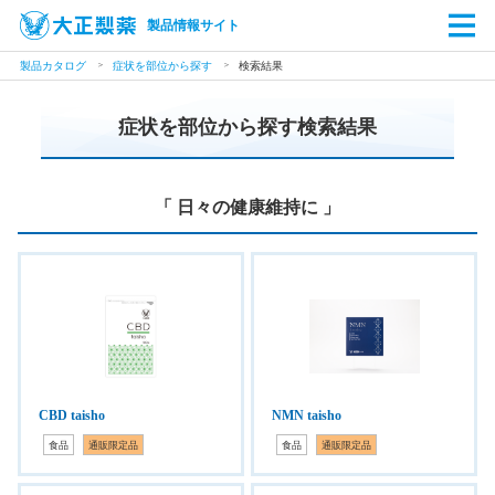
製品情報サイト
製品カタログ
症状を部位から探す
検索結果
症状を部位から探す検索結果
「 日々の健康維持に 」
CBD taisho
NMN taisho
食品
通販限定品
食品
通販限定品