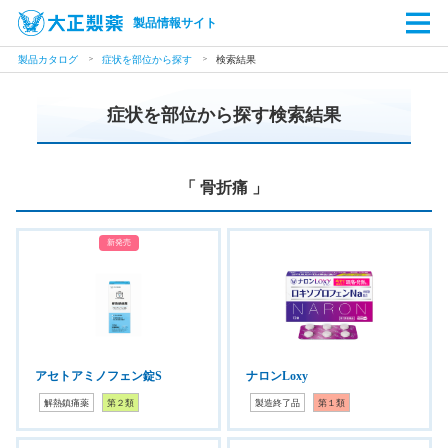
製品情報サイト
製品カタログ
症状を部位から探す
検索結果
症状を部位から探す検索結果
「 骨折痛 」
新発売
アセトアミノフェン錠S
ナロンLoxy
解熱鎮痛薬
第２類
製造終了品
第１類