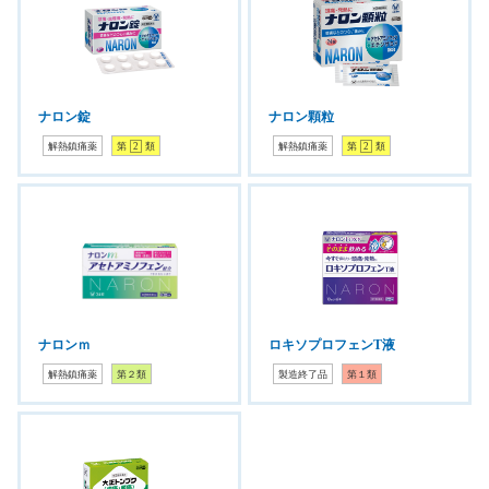
ナロン錠
ナロン顆粒
解熱鎮痛薬
第
2
類
解熱鎮痛薬
第
2
類
ナロンｍ
ロキソプロフェンT液
解熱鎮痛薬
第２類
製造終了品
第１類