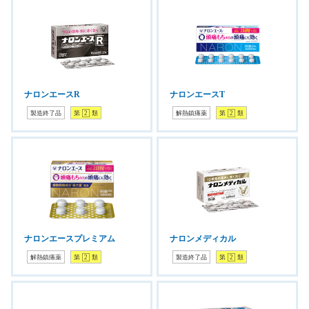
ナロンエースR
ナロンエースT
製造終了品
第
2
類
解熱鎮痛薬
第
2
類
ナロンエースプレミアム
ナロンメディカル
解熱鎮痛薬
第
2
類
製造終了品
第
2
類