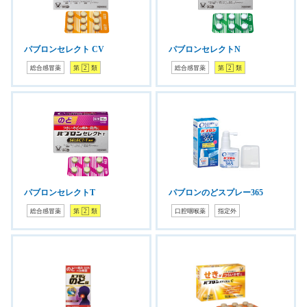
パブロンセレクト CV
パブロンセレクトN
総合感冒薬
第
2
類
総合感冒薬
第
2
類
パブロンセレクトT
パブロンのどスプレー365
総合感冒薬
第
2
類
口腔咽喉薬
指定外