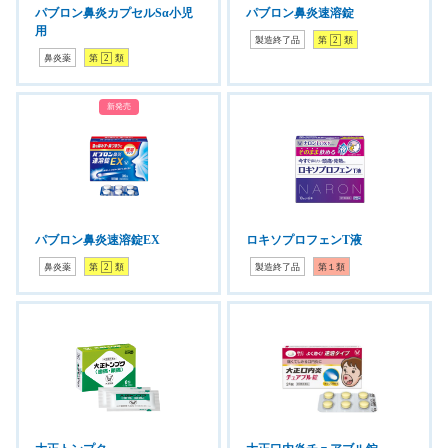
パブロン鼻炎カプセルSα小児
パブロン鼻炎速溶錠
用
製造終了品
第
2
類
鼻炎薬
第
2
類
新発売
パブロン鼻炎速溶錠EX
ロキソプロフェンT液
鼻炎薬
第
2
類
製造終了品
第１類