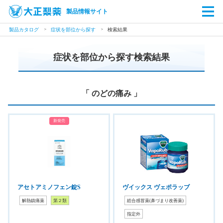
製品情報サイト
製品カタログ
症状を部位から探す
検索結果
症状を部位から探す検索結果
「 のどの痛み 」
新発売
アセトアミノフェン錠S
ヴイックス ヴェポラッブ
解熱鎮痛薬
第２類
総合感冒薬(鼻づまり改善薬)
指定外