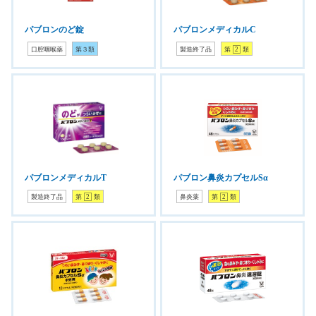
パブロンのど錠
パブロンメディカルC
口腔咽喉薬
第３類
製造終了品
第
2
類
パブロンメディカルT
パブロン鼻炎カプセルSα
製造終了品
第
2
類
鼻炎薬
第
2
類