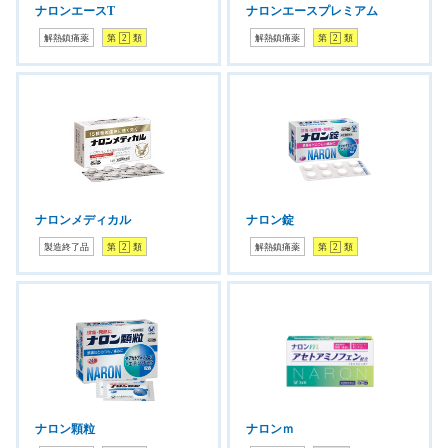
ナロンエースT
ナロンエースプレミアム
解熱鎮痛薬
第
2
類
解熱鎮痛薬
第
2
類
ナロンメディカル
ナロン錠
製造終了品
第
2
類
解熱鎮痛薬
第
2
類
ナロン顆粒
ナロンｍ