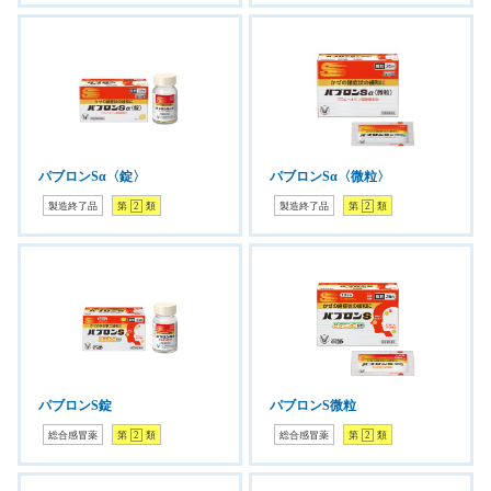
パブロンSα〈錠〉
パブロンSα〈微粒〉
製造終了品
第
2
類
製造終了品
第
2
類
パブロンS錠
パブロンS微粒
総合感冒薬
第
2
類
総合感冒薬
第
2
類