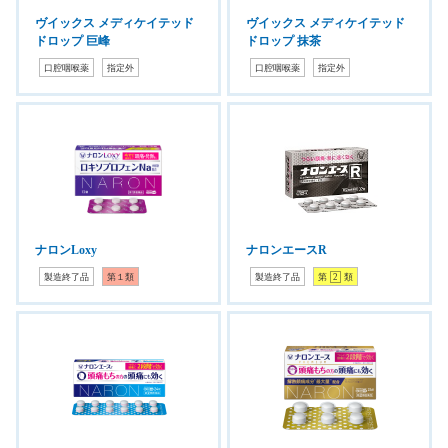
ヴイックス メディケイテッド
ヴイックス メディケイテッド
ドロップ 巨峰
ドロップ 抹茶
口腔咽喉薬
指定外
口腔咽喉薬
指定外
ナロンLoxy
ナロンエースR
製造終了品
第１類
製造終了品
第
2
類