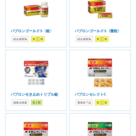
パブロンゴールドA〈錠〉
パブロンゴールドA〈微粒〉
総合感冒薬
第
2
類
総合感冒薬
第
2
類
パブロンせき止めトリプル錠
パブロンセレクトC
鎮咳去痰薬
第２類
製造終了品
第
2
類