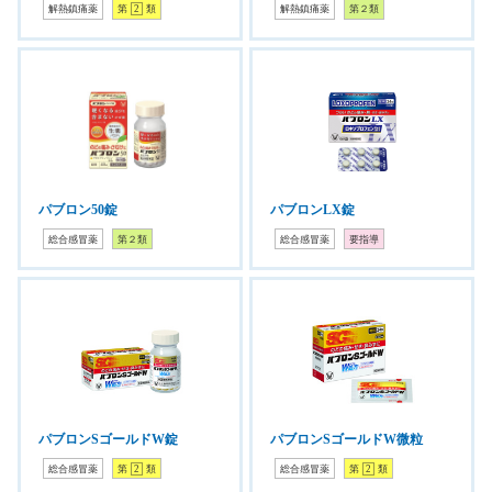
解熱鎮痛薬
第
2
類
解熱鎮痛薬
第２類
パブロン50錠
パブロンLX錠
総合感冒薬
第２類
総合感冒薬
要指導
パブロンSゴールドW錠
パブロンSゴールドW微粒
総合感冒薬
第
2
類
総合感冒薬
第
2
類